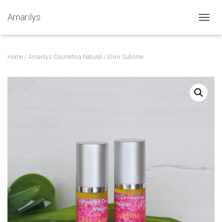
Amarilys
A
L
T
E
Home
/
Amarilys Cosmética Natural
/ Elixir Sublime
R
N
A
R
A
N
A
V
E
G
A
Ç
Ã
O