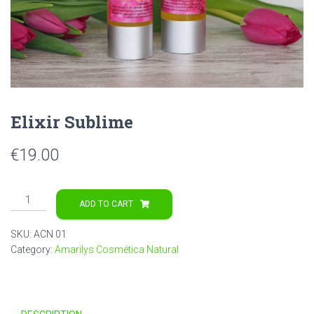
Elixir Sublime
€
19.00
Elixir
ADD TO CART
Sublime
quantity
SKU:
ACN 01
Category:
Amarilys Cosmética Natural