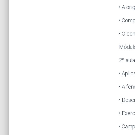
• A or
• Comp
• O co
Módulo
2ª aul
• Apli
• A fe
• Dese
• Exer
• Camp