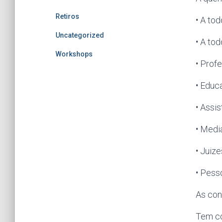
Retiros
• A tod
Uncategorized
• A to
Workshops
• Prof
• Educ
• Assis
• Medi
• Juiz
• Pess
As con
Tem co