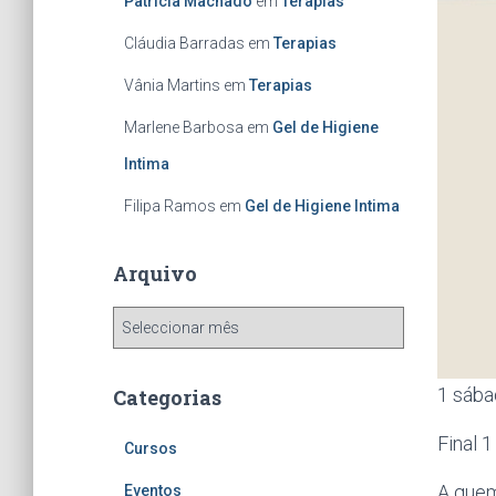
Patricia Machado
em
Terapias
Cláudia Barradas
em
Terapias
Vânia Martins
em
Terapias
Marlene Barbosa
em
Gel de Higiene
Intima
Filipa Ramos
em
Gel de Higiene Intima
Arquivo
A
r
q
u
1 sába
Categorias
i
v
Final 
Cursos
o
A quem
Eventos