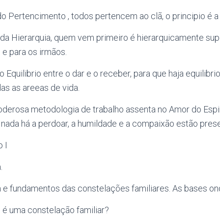
do Pertencimento , todos pertencem ao clã, o principio é a
i da Hierarquia, quem vem primeiro é hierarquicamente sup
 e para os irmãos.
do Equilibrio entre o dar e o receber, para que haja equilibr
as as areeas de vida.
oderosa metodologia de trabalho assenta no Amor do Espir
, nada há a perdoar, a humildade e a compaixão estão pres
 I
.
a e fundamentos das constelações familiares. As bases o
e é uma constelação familiar?