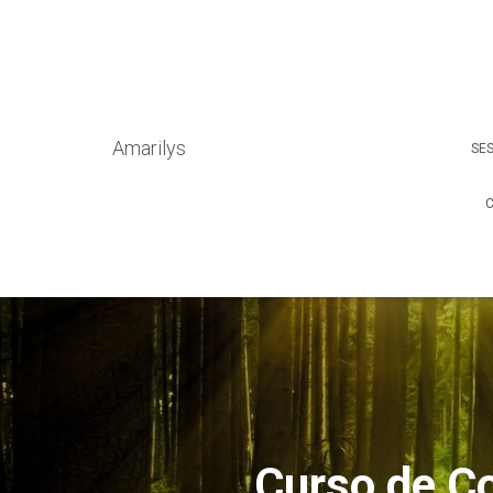
Formação ministrada por Dra Patrícia Machado Farmacêutica, Terapeut
Amarilys
SE
C
Curso de Co