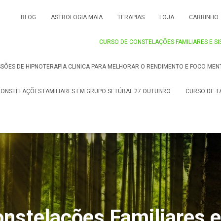
a Holistica, Consteladora. #constelacoesfamiliares #ordensdoamor #b
BLOG
ASTROLOGIA MAIA
TERAPIAS
LOJA
CARRINHO
CURSO DE CONSTELAÇÕES FAMILIARES E SI
SSÕES DE HIPNOTERAPIA CLINICA PARA MELHORAR O RENDIMENTO E FOCO MEN
ONSTELAÇÕES FAMILIARES EM GRUPO SETÚBAL 27 OUTUBRO
CURSO DE T
nstelações Familiares 