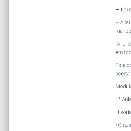
— Lei 
– A le
marido
-A lei 
em tod
Esta p
aceita
Módulo
1ª Aula
Hisóri
• O qu