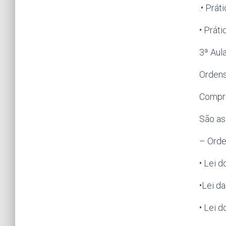
.• Prát
• Prát
3ª Aul
Ordens
Compre
São as
– Orde
• Lei 
•Lei da
• Lei d