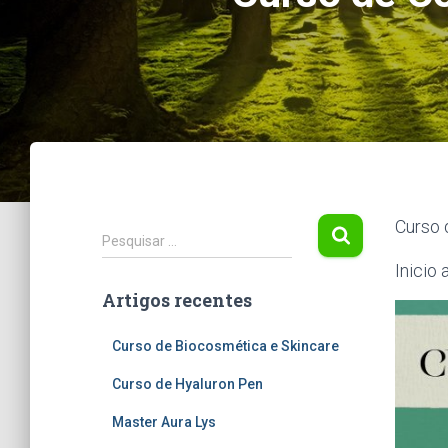
Curso 
P
Pesquisar …
e
Inicio
s
Artigos recentes
q
u
i
Curso de Biocosmética e Skincare
s
Curso de Hyaluron Pen
a
r
Master Aura Lys
p