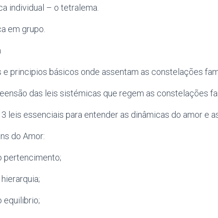
ica individual – o tetralema.
ica em grupo.
a
 e principios básicos onde assentam as constelações fami
ensão das leis sistémicas que regem as constelações fam
 3 leis essenciais para entender as dinâmicas do amor e as
ns do Amor:
do pertencimento;
 hierarquia;
o equilibrio;