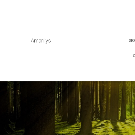
Amarilys
SE
C