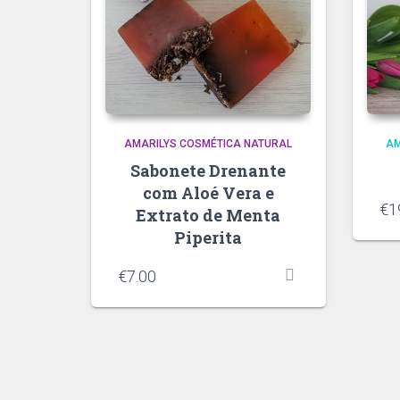
AMARILYS COSMÉTICA NATURAL
AM
Sabonete Drenante
com Aloé Vera e
€
1
Extrato de Menta
Piperita
€
7.00