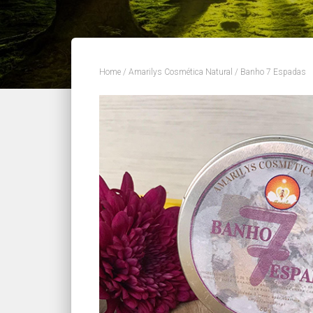
Home
/
Amarilys Cosmética Natural
/ Banho 7 Espadas