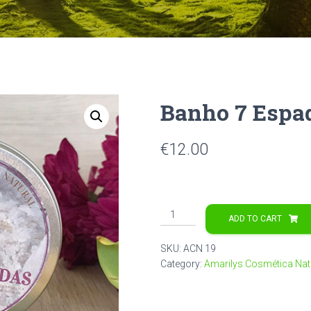
Banho 7 Espa
€
12.00
Banho
ADD TO CART
7
Espadas
SKU:
ACN 19
quantity
Category:
Amarilys Cosmética Nat