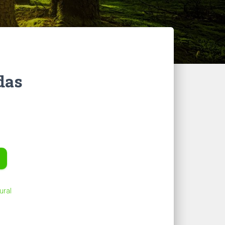
das
ural